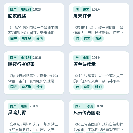
国的厚重与浪漫。
进，再现共和国谍战岁月的紧张
与荣光。
9.5
9.5
国产
电视剧
2023
港
综艺
2024
回家的路
周末打卡
《回家的路》围绕一个普通中国
《周末打卡》汇聚一线明星与普
家庭的几代人展开，柴米油盐里
通素人，节目形式新颖、欢笑与
见真情，欢笑泪水中传递温暖，
感动并存，每期主题贴近生活，
国产
电视剧
爱情
港
综艺
喜剧
是最具共鸣的国产家庭伦理剧，
是周末家庭休闲的优质综艺选
让人看完会想给爸妈打个电话。
择。
9.4
9.4
国产
电视剧
2018
台
电影
2019
暗夜行者纪事
苍兰诀续章
《暗夜行者纪事》以隐秘战线为
《苍兰诀续章》以一个落入人间
背景，主角于真假难辨的迷雾中
的小仙为切入点，从市井小事讲
执行任务，每一次接头都暗藏杀
到天劫大战，喜剧、动作、玄幻
国产
电视剧
惊悚
台
电影
科幻
机，剧情环环相扣，悬念层层递
气质兼具，被誉为国漫审美迁移
进，再现共和国谍战岁月的紧张
到真人电影的杰作。
与荣光。
9.4
9.4
国产
电影
2019
国产
动漫
2020
凤鸣九霄
风云传奇国漫
《凤鸣九霄》打造了一场跨越三
《风云传奇国漫》改编自经典神
界的爱情史诗，仙、魔、人三界
话故事，用现代视角重塑英雄成