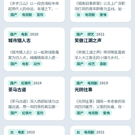
《步步江山》以一段宫闱秘辛串
《城南旧事新章》以北上广深职
起两代人的命运，朱墙之下，深
场打拼的青年群像为主线，加
情与谋略并存，朱砂痣与白月光
班、租房、相亲、和解，每一处
国产
电视剧
冒险
台
电视剧
爱情
的纠葛令人唏嘘不已。
细节都像在拍你我的日常，被网
友称为「最像生活的国产剧」。
9.3
9.3
国产
电影
2020
国产
综艺
2021
城市猎人志
笑傲江湖之声
《城市猎人志》以一桩跨境贩毒
《笑傲江湖之声》带领明星嘉宾
案为切入点，缉毒精英深入虎穴
深入大江南北的小镇与乡村，记
展开生死搏杀，长镜头追车与近
录人情冷暖与地方烟火，是慢综
国产
电影
动作
国产
综艺
喜剧
身格斗段落看得人手心冒汗，是
艺中的口碑爆款。
新一代国产警匪片的标杆之作。
9.3
9.1
国产
纪录片
2024
国产
电视剧
2019
茶马古道
光阴往事
《茶马古道》深入西部秘境与边
《光阴往事》围绕一条老巷的街
疆古道，用一年四季的真实跟
坊四邻展开，父辈的执着、母亲
拍，呈现普通牧民、手艺人与守
的隐忍与少年的张扬交织成一幅
国产
纪录片
冒险
国产
电视剧
爱情
夜人的生活片段，安静而动人。
80 后 90 后专属的成长画卷，温
情、幽默与遗憾共生。
9.1
9.0
台
电影
2023
台
电视剧
2021