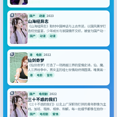
查看详情 →
4
国产
动漫
2023
山海经异志
《山海经异志》取材中国神话与上古传说，以国风美学打
造视觉盛宴，少年成长与家国情怀交织，被誉为国产动漫
的诚意之作，让 80 后 90 后看到童年再次发光。
国产
动漫
动漫
查看详情 →
5
港
电影
2022
仙剑奇梦
《仙剑奇梦》打造了一场跨越三界的爱情史诗，仙、魔、
人三界纷争中，男女主历经七世情劫终得圆满，唯美画面
与悲壮配乐令人记忆深刻。
港
电影
冒险
查看详情 →
6
国产
电视剧
2022
三十不惑的我们
《三十不惑的我们》以北上广深职场打拼的青年群像为主
线，加班、租房、相亲、和解，每一处细节都像在拍你我
的日常，被网友称为「最像生活的国产剧」。
国产
电视剧
爱情