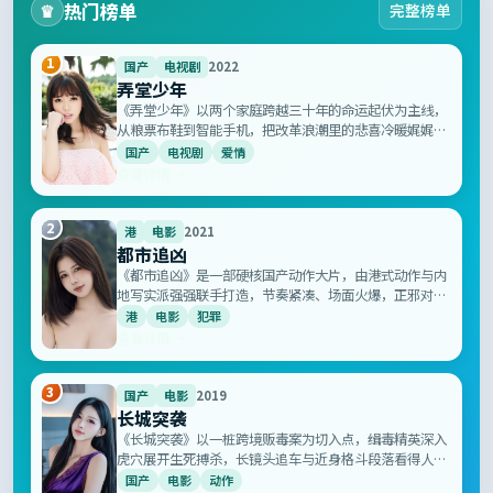
热门榜单
♛
完整榜单
1
国产
电视剧
2022
弄堂少年
《弄堂少年》以两个家庭跨越三十年的命运起伏为主线，
从粮票布鞋到智能手机，把改革浪潮里的悲喜冷暖娓娓道
来，是国产年代剧中难得的高分诚意之作。
国产
电视剧
爱情
查看详情 →
2
港
电影
2021
都市追凶
《都市追凶》是一部硬核国产动作大片，由港式动作与内
地写实派强强联手打造，节奏紧凑、场面火爆，正邪对决
惊心动魄，呈现国产动作类型片的最新高度。
港
电影
犯罪
查看详情 →
3
国产
电影
2019
长城突袭
《长城突袭》以一桩跨境贩毒案为切入点，缉毒精英深入
虎穴展开生死搏杀，长镜头追车与近身格斗段落看得人手
心冒汗，是新一代国产警匪片的标杆之作。
国产
电影
动作