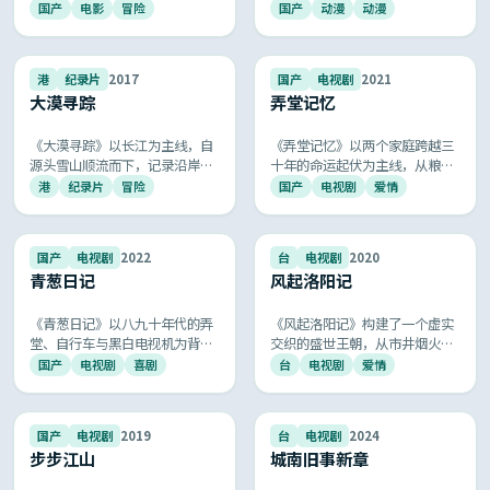
纷争中，男女主历经七世情劫终
长，每一帧都能截屏当壁纸，是
国产
电影
冒险
国产
动漫
动漫
得圆满，唯美画面与悲壮配乐令
阖家观看的国产高分动漫。
人记忆深刻。
9.4
9.3
港
纪录片
2017
国产
电视剧
2021
大漠寻踪
弄堂记忆
《大漠寻踪》以长江为主线，自
《弄堂记忆》以两个家庭跨越三
源头雪山顺流而下，记录沿岸城
十年的命运起伏为主线，从粮票
市与村落的变迁、城与人的故
布鞋到智能手机，把改革浪潮里
港
纪录片
冒险
国产
电视剧
爱情
事，是国产人文纪录片的标杆作
的悲喜冷暖娓娓道来，是国产年
品。
代剧中难得的高分诚意之作。
9.3
9.3
国产
电视剧
2022
台
电视剧
2020
青葱日记
风起洛阳记
《青葱日记》以八九十年代的弄
《风起洛阳记》构建了一个虚实
堂、自行车与黑白电视机为背
交织的盛世王朝，从市井烟火到
景，通过几个普通家庭的悲欢离
朝堂博弈，全景式呈现古代中国
国产
电视剧
喜剧
台
电视剧
爱情
合，再现改革开放初期一代人的
的礼乐风华，画面唯美，意境深
奋斗、梦想与温情，质朴的笑泪
远。
唤起 80 后 90 后共同的青春记
9.3
9.3
国产
电视剧
2019
台
电视剧
2024
忆。
步步江山
城南旧事新章