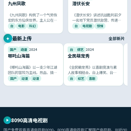
九州凤歌
潜伏长安
《九州凤歌》构筑了一个气势恢
《潜伏长安》讲述抗战胜利前夕
宏的东方仙侠世界，主人公在历
一名地下党员潜伏敌营、传递重
劫渡情中追寻大道，国风美学叠
要情报的故事，硬桥硬马的谍战
台
电影
科幻
台
电视剧
惊悚
加顶级特效，剑舞云霄、神话再
智斗与铁骨柔情的家国大爱并
生，给观众一次极致的视觉与情
存，节奏紧凑令人窒息。
最新上传
✦
全部新片
感体验。
8.2
9.0
国产
动漫
2024
台
综艺
2024
哪吒山海篇
全民萌宠秀
《哪吒山海篇》以一支少年江湖
《全民萌宠秀》以喜剧竞演与素
团队的冒险为主线，热血、搞
人故事相结合，台上爆笑、台下
笑、感动一应俱全，国风音乐与
走心，被全网称为「年度最治愈
国产
动漫
动漫
台
综艺
喜剧
京剧元素的运用让人耳目一新。
的国产综艺」。
8090高清电视剧
国产免费观看高清电视剧8090
，
8090高清电视剧
汇聚国产电视剧、80后90