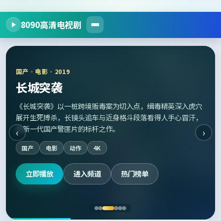
8090高清电视剧
国产
·
电影
·
2019
长城突袭
《长城突袭》以一桩跨境贩毒案为切入点，缉毒精英深入虎穴
展开生死搏杀，长镜头追车与近身格斗段落看得人手心冒汗，
是新一代国产警匪片的标杆之作。
‹
›
国产
电影
动作
4K
立即播放
进入频道
热门榜单