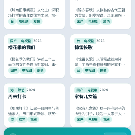
《城南旧事新章》以北上广深职
《锦衣春秋》以恢弘的古代王朝
场打拼的青年群像为主线，加
为背景，朝堂权谋、江湖恩怨与
班、租房、相亲、和解，每一处
儿女情长交织展开，服化道精
台
电视剧
爱情
国产
电视剧
爱情
细节都像在拍你我的日常，被网
良、故事跌宕起伏，再现古典中
友称为「最像生活的国产剧」。
国的厚重与浪漫。
7.8
9.5
国产
电视剧
2024
台
电视剧
2024
樱花季的我们
惊雷长歌
《樱花季的我们》讲述三个三十
《惊雷长歌》以隐秘战线为背
而立的女性各自面对婚姻、事业
景，主角于真假难辨的迷雾中执
与原生家庭的抉择，台词扎心金
行任务，每一次接头都暗藏杀
国产
电视剧
爱情
台
电视剧
惊悚
句不断，情绪与思考并存，国产
机，剧情环环相扣，悬念层层递
女性话题剧的代表作之一。
进，再现共和国谍战岁月的紧张
与荣光。
9.5
8.6
港
综艺
2024
国产
电视剧
2024
周末打卡
家有儿女篇
《周末打卡》汇聚一线明星与普
《家有儿女篇》以一座老房子的
通素人，节目形式新颖、欢笑与
拆迁为引子，唤起一大家子人对
感动并存，每期主题贴近生活，
童年、亲情与遗憾的回忆，群像
港
综艺
喜剧
国产
电视剧
喜剧
是周末家庭休闲的优质综艺选
戏份扎实，每个角色都像是身边
择。
的亲戚，真实得让人想哭。