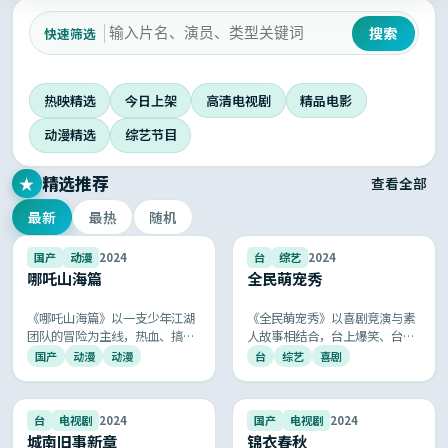
搜索
快速筛选
热映精选
今日上架
高清电视剧
精品电影
动漫精选
综艺节目
精选推荐
★
查看全部
最新
最热
随机
8.2
9.0
国产
动漫
2024
台
综艺
2024
哪吒山海篇
全民萌宠秀
《哪吒山海篇》以一支少年江湖
《全民萌宠秀》以喜剧竞演与素
团队的冒险为主线，热血、搞
人故事相结合，台上爆笑、台下
笑、感动一应俱全，国风音乐与
走心，被全网称为「年度最治愈
国产
动漫
动漫
台
综艺
喜剧
京剧元素的运用让人耳目一新。
的国产综艺」。
9.3
9.5
台
电视剧
2024
国产
电视剧
2024
城南旧事新章
锦衣春秋