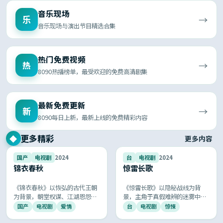
音乐现场
→
乐
音乐现场与演出节目精选合集
热门免费视频
→
热
8090热播榜单，最受欢迎的免费高清剧集
最新免费更新
→
新
8090每日上新，最新上线的免费精彩内容
更多精彩
◆
更多内容
9.5
9.5
国产
电视剧
2024
台
电视剧
2024
锦衣春秋
惊雷长歌
《锦衣春秋》以恢弘的古代王朝
《惊雷长歌》以隐秘战线为背
为背景，朝堂权谋、江湖恩怨与
景，主角于真假难辨的迷雾中执
儿女情长交织展开，服化道精
行任务，每一次接头都暗藏杀
国产
电视剧
爱情
台
电视剧
惊悚
良、故事跌宕起伏，再现古典中
机，剧情环环相扣，悬念层层递